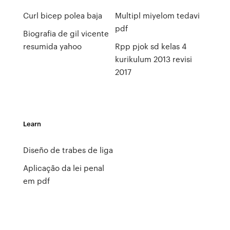
Curl bicep polea baja
Multipl miyelom tedavi
pdf
Biografia de gil vicente
resumida yahoo
Rpp pjok sd kelas 4
kurikulum 2013 revisi
2017
Learn
Diseño de trabes de liga
Aplicação da lei penal
em pdf