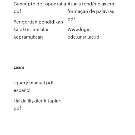
Concepto de topografia
Atuais tendências em
pdf
formação de palavras
pdf
Pengertian pendidikan
karakter melalui
Www.login
kepramukaan
cdc.unsri.ac.id
Learn
Jquery manual pdf
español
Halkla ilişkiler kitapları
pdf