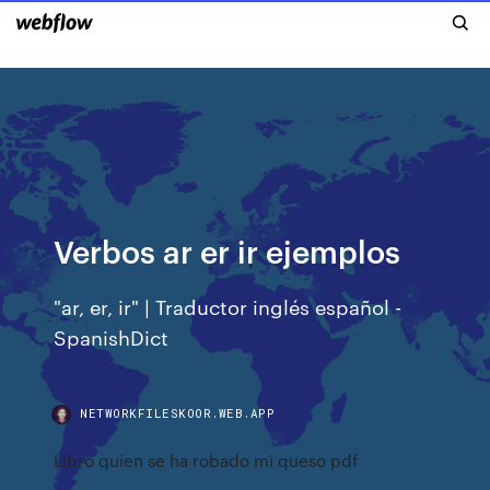
Verbos ar er ir ejemplos
"ar, er, ir" | Traductor inglés español -
SpanishDict
NETWORKFILESKOOR.WEB.APP
Libro quien se ha robado mi queso pdf